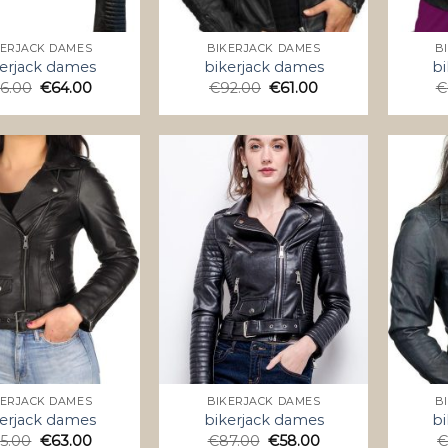
KERJACK DAMES
BIKERJACK DAMES
B
erjack dames
bikerjack dames
bi
6.00
€
64.00
€
92.00
€
61.00
€
KERJACK DAMES
BIKERJACK DAMES
B
erjack dames
bikerjack dames
bi
5.00
€
63.00
€
87.00
€
58.00