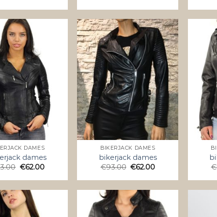
KERJACK DAMES
BIKERJACK DAMES
B
erjack dames
bikerjack dames
bi
3.00
€
62.00
€
93.00
€
62.00
€