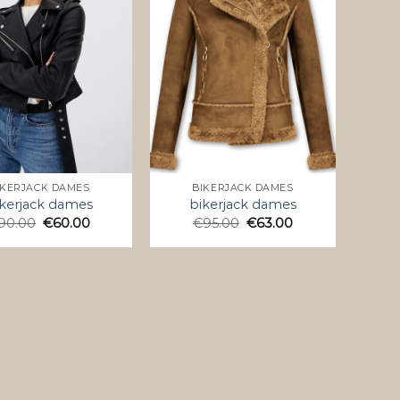
IKERJACK DAMES
BIKERJACK DAMES
kerjack dames
bikerjack dames
90.00
€
60.00
€
95.00
€
63.00