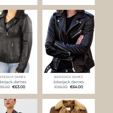
IKERJACK DAMES
BIKERJACK DAMES
kerjack dames
bikerjack dames
95.00
€
63.00
€
96.00
€
64.00