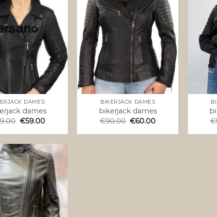
KERJACK DAMES
BIKERJACK DAMES
B
erjack dames
bikerjack dames
bi
9.00
€
59.00
€
90.00
€
60.00
€