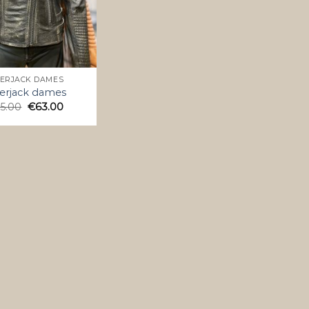
KERJACK DAMES
erjack dames
5.00
€
63.00