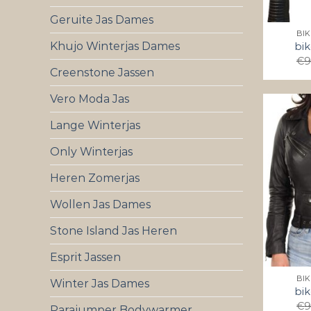
Geruite Jas Dames
BI
Khujo Winterjas Dames
bik
€
9
Creenstone Jassen
Vero Moda Jas
Lange Winterjas
Only Winterjas
Heren Zomerjas
Wollen Jas Dames
Stone Island Jas Heren
Esprit Jassen
BI
Winter Jas Dames
bik
€
9
Parajumper Bodywarmer