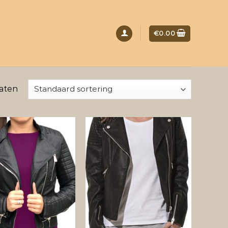
€
0.00
taten