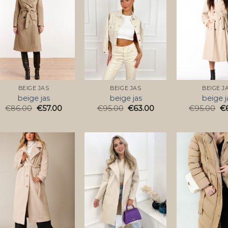
BEIGE JAS
BEIGE JAS
BEIGE J
beige jas
beige jas
beige j
€
86.00
€
57.00
€
95.00
€
63.00
€
95.00
€