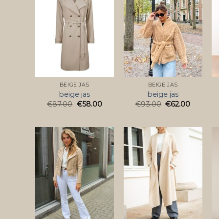
BEIGE JAS
BEIGE JAS
beige jas
beige jas
€
87.00
€
58.00
€
93.00
€
62.00