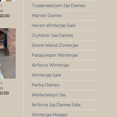
Tussenseizoen Jas Dames
AS
as
Mantel Dames
60.00
Heren Winterjas Sale
Outdoor Jas Dames
Stone Island Zomerjas
Parajumper Winterjas
Airforce Winterjas
Winterjas Sale
AS
Parka Dames
as
61.00
Wellensteyn Jas
Airforce Jas Dames Sale
Winterjas Meisjes