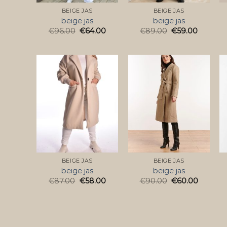
BEIGE JAS
BEIGE JAS
beige jas
beige jas
€
96.00
€
64.00
€
89.00
€
59.00
BEIGE JAS
BEIGE JAS
beige jas
beige jas
€
87.00
€
58.00
€
90.00
€
60.00