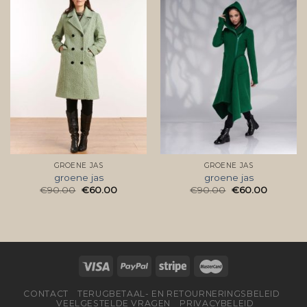
GROENE JAS
GROENE JAS
groene jas
groene jas
€
90.00
€
60.00
€
90.00
€
60.00
CONTACT
TERUGBETAAL- EN RETOURNERINGSBELEID
VEELGESTELDE VRAGEN
PRIVACYBELEID