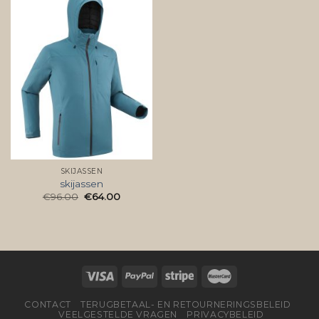
SKIJASSEN
skijassen
€
96.00
€
64.00
CONTACT
TERUGBETAAL- EN RETOURNERINGSBELEID
VEELGESTELDE VRAGEN
PRIVACYBELEID