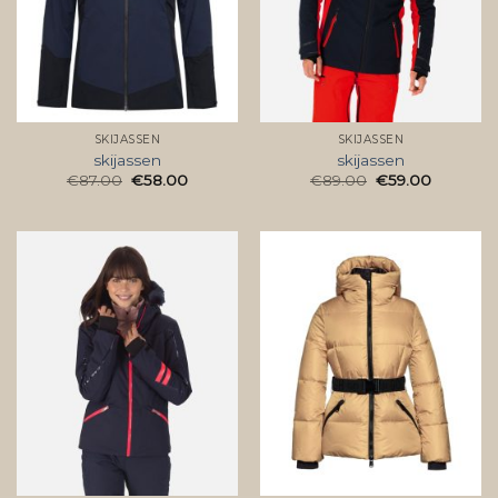
SKIJASSEN
SKIJASSEN
skijassen
skijassen
€
87.00
€
58.00
€
89.00
€
59.00