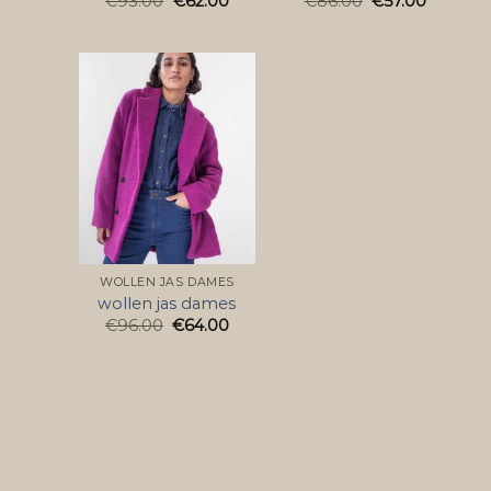
€
93.00
€
62.00
€
86.00
€
57.00
WOLLEN JAS DAMES
wollen jas dames
€
96.00
€
64.00