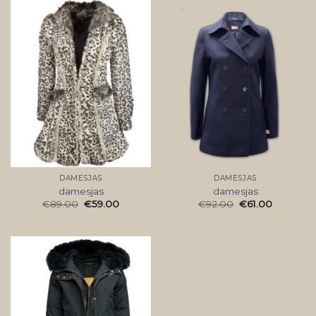
DAMESJAS
DAMESJAS
damesjas
damesjas
€
89.00
€
59.00
€
92.00
€
61.00