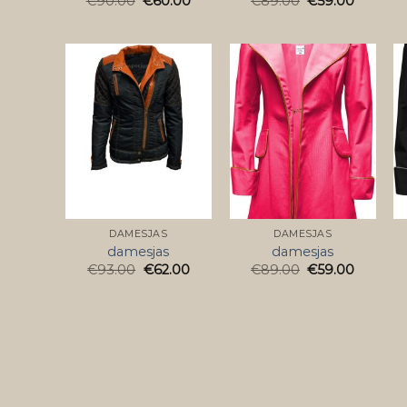
€
90.00
€
60.00
€
89.00
€
59.00
DAMESJAS
DAMESJAS
damesjas
damesjas
€
93.00
€
62.00
€
89.00
€
59.00